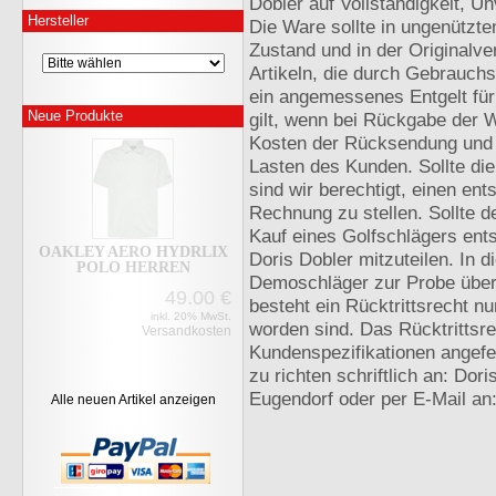
Dobler auf Vollständigkeit, Un
POLO HERREN
Hersteller
Die Ware sollte in ungenützt
49.00
€
Zustand und in der Originalv
inkl. 20% MwSt.
Artikeln, die durch Gebrauchs
Versandkosten
ein angemessenes Entgelt für
Neue Produkte
gilt, wenn bei Rückgabe der W
Kosten der Rücksendung und 
Lasten des Kunden. Sollte di
sind wir berechtigt, einen en
Rechnung zu stellen. Sollte d
Kauf eines Golfschlägers ents
OAKLEY ICON TN
Doris Dobler mitzuteilen. In 
PROTECT POLO HERREN
Demoschläger zur Probe über
49.00
€
besteht ein Rücktrittsrecht n
inkl. 20% MwSt.
worden sind. Das Rücktrittsre
Versandkosten
Kundenspezifikationen angefer
zu richten schriftlich an: Do
Eugendorf oder per E-Mail an
Alle neuen Artikel anzeigen