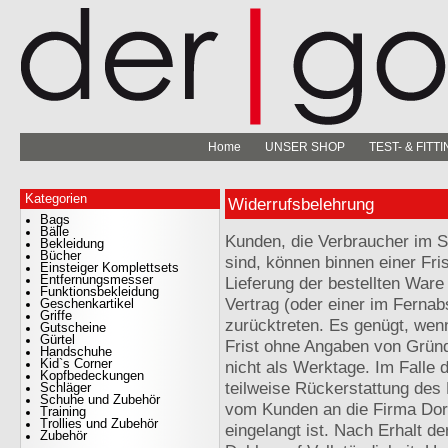
Home
UNSER SHOP
TEST- & FIT
Kategorien
Widerrufsbelehrung
Bags
Bälle
Kunden, die Verbraucher im 
Bekleidung
Bücher
sind, können binnen einer Fri
Einsteiger Komplettsets
Entfernungsmesser
Lieferung der bestellten War
Funktionsbekleidung
Vertrag (oder einer im Ferna
Geschenkartikel
Griffe
zurücktreten. Es genügt, wenn
Gutscheine
Gürtel
Frist ohne Angaben von Grün
Handschuhe
Kid`s Corner
nicht als Werktage. Im Falle d
Kopfbedeckungen
teilweise Rückerstattung des 
Schläger
Schuhe und Zubehör
vom Kunden an die Firma Dor
Training
Trollies und Zubehör
eingelangt ist. Nach Erhalt d
Zubehör
OAKLEY AERO HYDRLIX