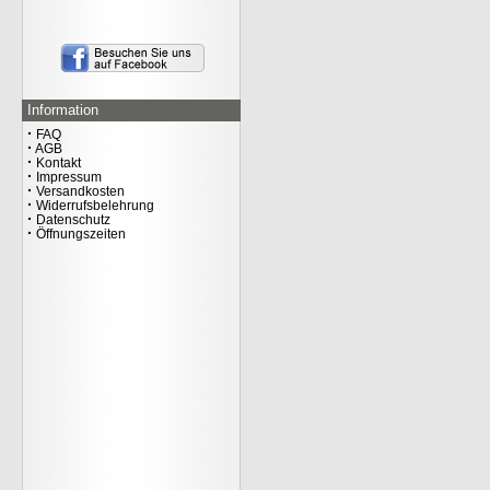
OAKLEY ICON TN
PROTECT POLO HERREN
49.00
€
inkl. 20% MwSt.
Versandkosten
Information
·
FAQ
·
AGB
·
Kontakt
·
Impressum
·
Versandkosten
·
Widerrufsbelehrung
·
Datenschutz
·
Öffnungszeiten