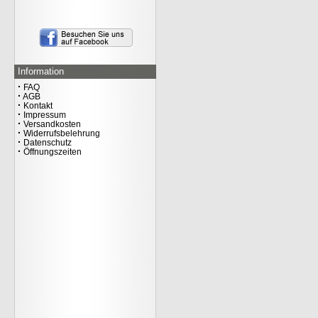
OAKLEY ICON TN
PROTECT POLO HERREN
49.00
€
inkl. 20% MwSt.
Versandkosten
Information
·
FAQ
·
AGB
·
Kontakt
·
Impressum
·
Versandkosten
·
Widerrufsbelehrung
·
Datenschutz
·
Öffnungszeiten