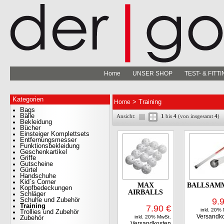
Home
UNSER SHOP
TEST- & FIT
Kategorien
> Training
Home
Bags
Bälle
Ansicht:
1
bis
4
(von insgesamt
4
)
Bekleidung
Bücher
Einsteiger Komplettsets
Entfernungsmesser
Funktionsbekleidung
Geschenkartikel
Griffe
Gutscheine
Gürtel
Handschuhe
Kid`s Corner
MAX
BALLSAM
Kopfbedeckungen
AIRBALLS
Schläger
Schuhe und Zubehör
9.
Training
7.90
€
inkl. 20%
Trollies und Zubehör
Versandk
Zubehör
inkl. 20% MwSt.
OAKLEY AERO HYDRLIX
Versandkosten