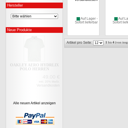
POLO HERREN
Hersteller
49.00
€
inkl. 20% MwSt.
Versandkosten
Auf Lager -
Auf La
Sofort lieferbar
Sofort lie
Neue Produkte
Artikel pro Seite:
1
bis
4
(von ins
OAKLEY ICON TN
PROTECT POLO HERREN
49.00
€
inkl. 20% MwSt.
Versandkosten
Alle neuen Artikel anzeigen