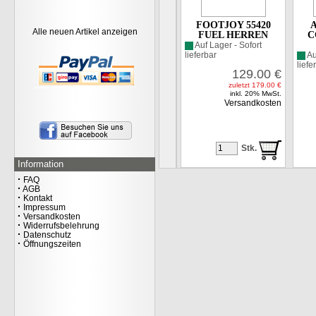
FOOTJOY 55420
Alle neuen Artikel anzeigen
FUEL HERREN
C
Auf Lager - Sofort
lieferbar
Au
liefe
129.00
€
zuletzt
179.00
€
inkl. 20% MwSt.
Versandkosten
OAKLEY ICON TN
PROTECT POLO HERREN
49.00
€
inkl. 20% MwSt.
Stk.
Versandkosten
Information
·
FAQ
·
AGB
·
Kontakt
·
Impressum
·
Versandkosten
·
Widerrufsbelehrung
·
Datenschutz
·
Öffnungszeiten