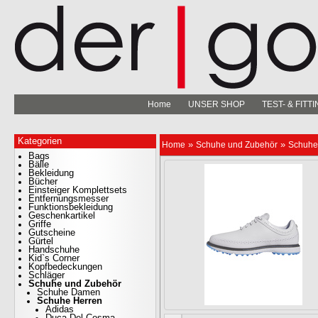
Home
UNSER SHOP
TEST- & FIT
Kategorien
»
»
Home
Schuhe und Zubehör
Schuhe
Bags
Bälle
Bekleidung
Bücher
Einsteiger Komplettsets
Entfernungsmesser
Funktionsbekleidung
Geschenkartikel
Griffe
Gutscheine
Gürtel
Handschuhe
Kid`s Corner
Kopfbedeckungen
Schläger
Schuhe und Zubehör
Schuhe Damen
Schuhe Herren
Adidas
Duca Del Cosma