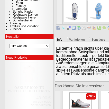
Ecco
Footjoy
Lambda
Schuhe Kinder
Restpaare Damen
Restpaare Herren
Schuhzubehör
Training
Trollies und Zubehör
Zubehör
OAKLEY AERO HYDRLIX
POLO HERREN
Hersteller
49.00
€
Info
Variationen
Sonstiges
inkl. 20% MwSt.
Versandkosten
Es geht einfach nichts über kl
kommt ohne Softspikes und mi
traditionellen Look – perfekt f
Neue Produkte
Lederobermaterial ist strapaz
Außerdem sorgen die Dämpfu
Zwischensohle die gesamte 18
spikeless Außensohle garanti
auf dem Platz als auch im Clu
Das könnte Sie interessieren:
OAKLEY ICON TN
PROTECT POLO HERREN
-28%
49.00
€
inkl. 20% MwSt.
Versandkosten