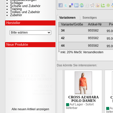
Schläger
Schuhe und Zubehör
Training
Trollies und Zubehör
Zubehör
OAKLEY AERO HYDRLIX
Variationen
Sonstiges
POLO HERREN
Hersteller
Variante/Größe
Artikel-Nr
Pr
49.00
€
34
955582
95.0
inkl. 20% MwSt.
Versandkosten
42
955582
95.0
Neue Produkte
44
955582
95.0
1
inkl. 20% MwSt.
Versandkosten
Das könnte Sie interessieren:
OAKLEY ICON TN
PROTECT POLO HERREN
49.00
€
inkl. 20% MwSt.
Versandkosten
CROSS AZAHARA
C
POLO DAMEN
Auf Lager - Sofort
lieferbar
Au
Alle neuen Artikel anzeigen
liefe