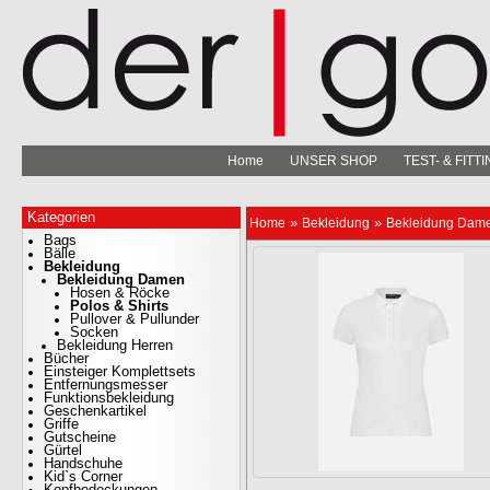
Home
UNSER SHOP
TEST- & FIT
Kategorien
»
»
Home
Bekleidung
Bekleidung Dam
Bags
Bälle
Bekleidung
Bekleidung Damen
Hosen & Röcke
Polos & Shirts
Pullover & Pullunder
Socken
Bekleidung Herren
Bücher
Einsteiger Komplettsets
Entfernungsmesser
Funktionsbekleidung
Geschenkartikel
Griffe
Gutscheine
Gürtel
Handschuhe
Kid`s Corner
Kopfbedeckungen