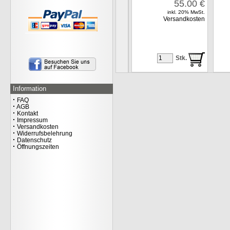
55.00
€
inkl. 20% MwSt.
Versandkosten
OAKLEY ICON TN
PROTECT POLO HERREN
Stk.
49.00
€
inkl. 20% MwSt.
Versandkosten
Information
·
FAQ
·
AGB
·
Kontakt
·
Impressum
·
Versandkosten
·
Widerrufsbelehrung
·
Datenschutz
·
Öffnungszeiten